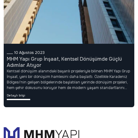
10 Ağustos 2023
MHM Yapı Grup İnşaat, Kentsel Dönüşümde Güçlü
Adımlar Atıyor
Kentsel dönüşüm alanındaki başarılı projeleriyle bilinen MHM Yapı Grup
İnşaat, yeni bir dönüşüm hamlesini daha başlattı. Özellikle Karadeniz
Bölgesi'nin gelişen bölgelerinde başlatılan yerinde dönüşüm projeleri,
hem şehir dokusunu koruyor hem de modern yaşam standartlarını
sunuyor.Firma yetkilileri, "Vatandaşlarımızı mağdur etmeden, güvenli
Detaylı bilgi
ve modern yapılarla dönüşümü sürdürüyoruz" diyerek, sürecin şeffaf
ve planlı şekilde yürütüldüğünü vurguladı.