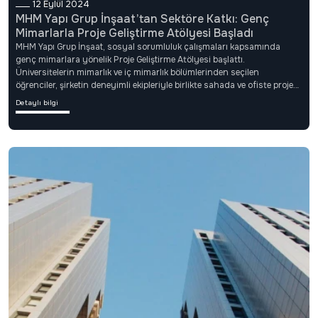
12 Eylül 2024
MHM Yapı Grup İnşaat’tan Sektöre Katkı: Genç
Mimarlarla Proje Geliştirme Atölyesi Başladı
MHM Yapı Grup İnşaat, sosyal sorumluluk çalışmaları kapsamında
genç mimarlara yönelik Proje Geliştirme Atölyesi başlattı.
Üniversitelerin mimarlık ve iç mimarlık bölümlerinden seçilen
öğrenciler, şirketin deneyimli ekipleriyle birlikte sahada ve ofiste proje
üretme fırsatı yakalıyor.Proje hakkında konuşan MHM Yönetimi, “Genç
Detaylı bilgi
yetenekleri desteklemek hem sektörümüz hem de geleceğimiz için
önemli. Teoriyi pratiğe dönüştüren bir ortam sunmak istiyoruz” dedi.