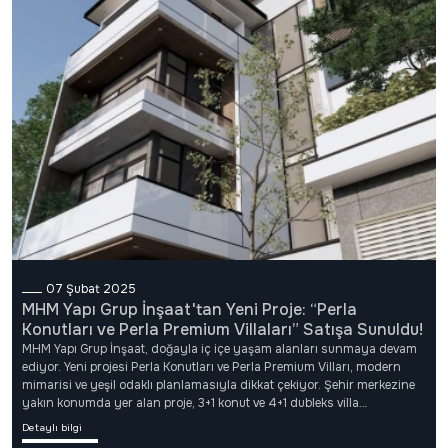
07 Şubat 2025
MHM Yapı Grup İnşaat'tan Yeni Proje: “Perla
Konutları ve Perla Premium Villaları” Satışa Sunuldu!
MHM Yapı Grup İnşaat, doğayla iç içe yaşam alanları sunmaya devam
ediyor. Yeni projesi Perla Konutları ve Perla Premium Vilları, modern
mimarisi ve yeşil odaklı planlamasıyla dikkat çekiyor. Şehir merkezine
yakın konumda yer alan proje, 3+1 konut ve 4+1 dubleks villa
seçenekleriyle aile yaşamına hitap ediyor.Şirket yetkilileri, projenin kısa
Detaylı bilgi
sürede büyük ilgi gördüğünü belirterek, “Estetik, güvenlik ve konforu bir